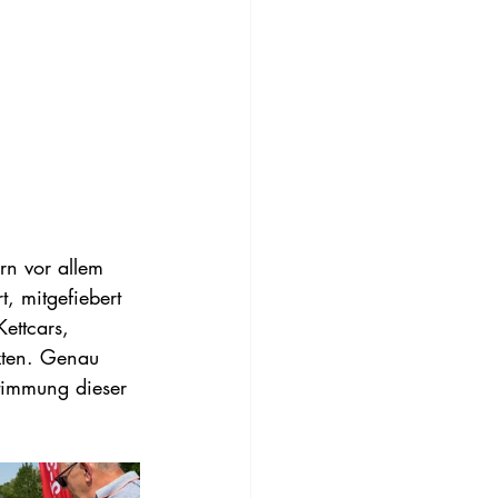
rn vor allem 
, mitgefiebert 
ettcars, 
tzten. Genau 
timmung dieser 