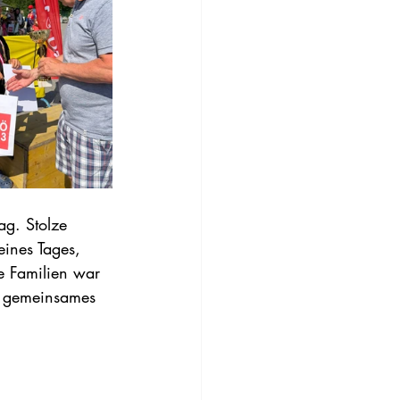
g. Stolze 
ines Tages, 
e Familien war 
in gemeinsames 