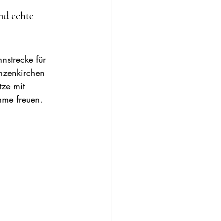
nd echte 
strecke für 
nzenkirchen 
tze mit 
hme freuen.